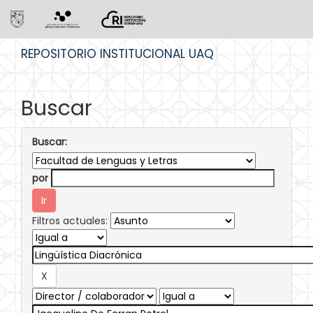
Skip
REPOSITORIO INSTITUCIONAL UAQ
navigation
Buscar
Buscar:
por
Filtros actuales: