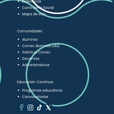
Bibliotecas
Contraloría Social
Mapa de sitio
Comunidades
Alumnos
Correo Alumnos UAQ
Solicitud Correo
Docentes
Administrativos
Educación Continua
Programas educativos
Convocatorias