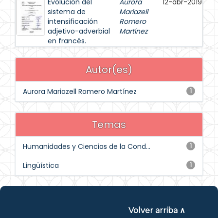
Evolución del
Aurora
12-abr-2019
sistema de
Mariazell
intensificación
Romero
adjetivo-adverbial
Martínez
en francés.
Autor(es)
Aurora Mariazell Romero Martínez
1
Temas
Humanidades y Ciencias de la Cond...
1
Lingüística
1
Volver arriba ∧