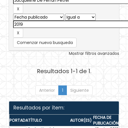
Comenzar nueva busqueda
Mostrar filtros avanzados
Resultados 1-1 de 1.
Anterior
1
Siguiente
Resultados por ítem:
FECHA DE
PORTADA
TÍTULO
AUTOR(ES)
PUBLICACIÓN