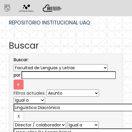
Skip
REPOSITORIO INSTITUCIONAL UAQ
navigation
Buscar
Buscar:
por
Filtros actuales: