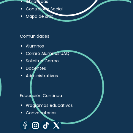
Bibliotecas
Contraloría Social
Mapa de sitio
Comunidades
Alumnos
Correo Alumnos UAQ
Solicitud Correo
Docentes
Administrativos
Educación Continua
Programas educativos
Convocatorias