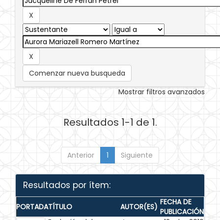
Comenzar nueva busqueda
Mostrar filtros avanzados
Resultados 1-1 de 1.
Anterior
1
Siguiente
Resultados por ítem:
FECHA DE
PORTADA
TÍTULO
AUTOR(ES)
PUBLICACIÓN