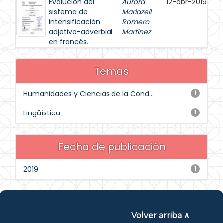
Evolución del
Aurora
12-abr-2019
sistema de
Mariazell
intensificación
Romero
adjetivo-adverbial
Martínez
en francés.
Temas
Humanidades y Ciencias de la Cond...
1
Lingüística
1
Fecha de publicación
2019
1
Volver arriba ∧