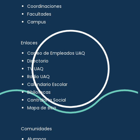
Coordinaciones
Facultades
Campus
Enlaces
Correo de Empleados UAQ
Directorio
TV UAQ
Radio UAQ
Calendario Escolar
Bibliotecas
Contraloría Social
Mapa de sitio
Comunidades
Alumnos