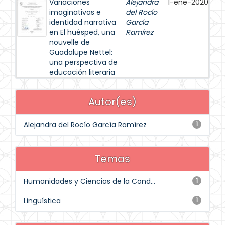
Variaciones
Alejandra
1-ene-2020
imaginativas e
del Rocío
identidad narrativa
García
en El huésped, una
Ramírez
nouvelle de
Guadalupe Nettel:
una perspectiva de
educación literaria
Autor(es)
Alejandra del Rocío García Ramírez
1
Temas
Humanidades y Ciencias de la Cond...
1
Lingüística
1