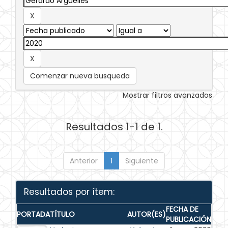
Comenzar nueva busqueda
Mostrar filtros avanzados
Resultados 1-1 de 1.
Anterior
1
Siguiente
Resultados por ítem:
FECHA DE
PORTADA
TÍTULO
AUTOR(ES)
PUBLICACIÓN