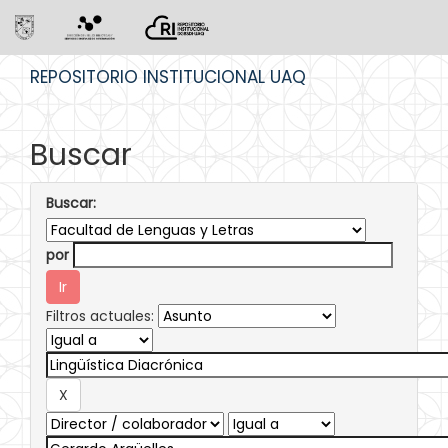
Skip
REPOSITORIO INSTITUCIONAL UAQ
navigation
Buscar
Buscar:
por
Filtros actuales: