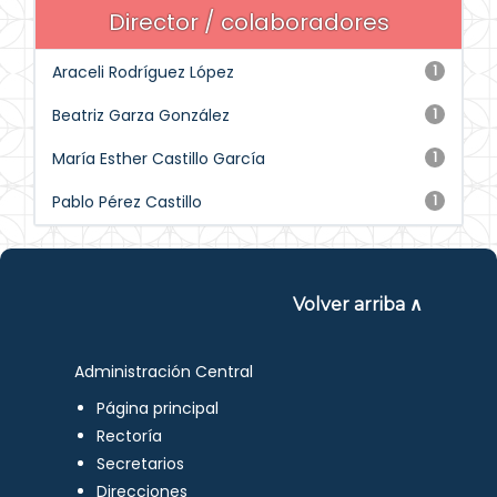
Director / colaboradores
Araceli Rodríguez López
1
Beatriz Garza González
1
María Esther Castillo García
1
Pablo Pérez Castillo
1
Volver arriba ∧
Administración Central
Página principal
Rectoría
Secretarios
Direcciones