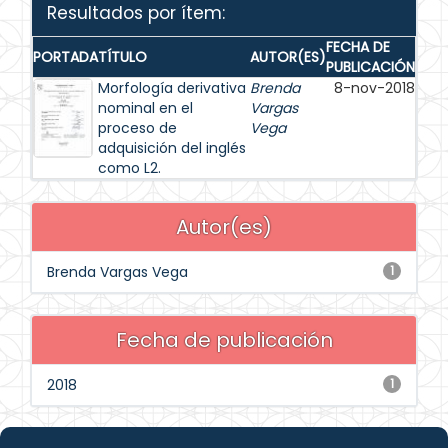
Resultados por ítem:
FECHA DE
PORTADA
TÍTULO
AUTOR(ES)
PUBLICACIÓN
Morfología derivativa
Brenda
8-nov-2018
nominal en el
Vargas
proceso de
Vega
adquisición del inglés
como L2.
Autor(es)
Brenda Vargas Vega
1
Fecha de publicación
2018
1