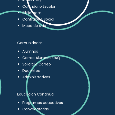
Radio UAQ
Calendario Escolar
Bibliotecas
Contraloría Social
Mapa de sitio
Comunidades
Alumnos
Correo Alumnos UAQ
Solicitud Correo
Docentes
Administrativos
Educación Continua
Programas educativos
Convocatorias