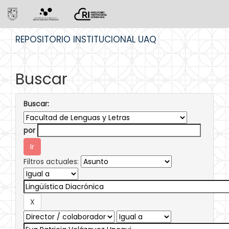
Skip
REPOSITORIO INSTITUCIONAL UAQ
navigation
Buscar
Buscar:
por
Filtros actuales: