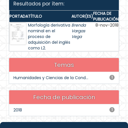
Resultados por ítem:
FECHA DE
PORTADA
TÍTULO
AUTOR(ES)
PUBLICACIÓN
Morfología derivativa
Brenda
8-nov-2018
nominal en el
Vargas
proceso de
Vega
adquisición del inglés
como L2.
Temas
Humanidades y Ciencias de la Cond...
1
Fecha de publicación
2018
1