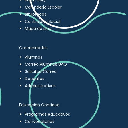
Radio UAQ
Calendario Escolar
Bibliotecas
Contraloría Social
Mapa de sitio
Comunidades
Alumnos
Correo Alumnos UAQ
Solicitud Correo
Docentes
Administrativos
Educación Continua
Programas educativos
Convocatorias