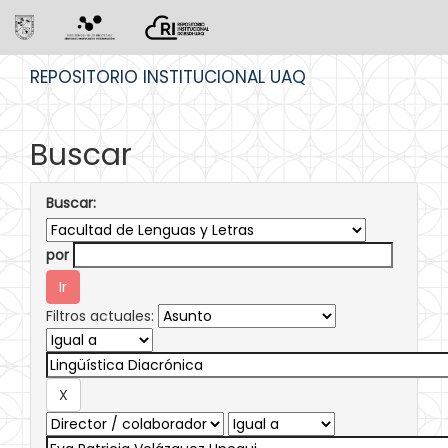
Skip
REPOSITORIO INSTITUCIONAL UAQ
navigation
Buscar
Buscar:
por
Filtros actuales: