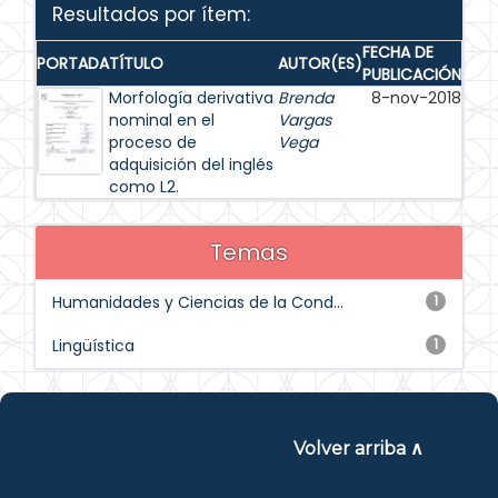
Resultados por ítem:
FECHA DE
PORTADA
TÍTULO
AUTOR(ES)
PUBLICACIÓN
Morfología derivativa
Brenda
8-nov-2018
nominal en el
Vargas
proceso de
Vega
adquisición del inglés
como L2.
Temas
Humanidades y Ciencias de la Cond...
1
Lingüística
1
Volver arriba ∧