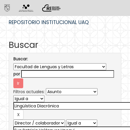
Skip
REPOSITORIO INSTITUCIONAL UAQ
navigation
Buscar
Buscar:
por
Filtros actuales: