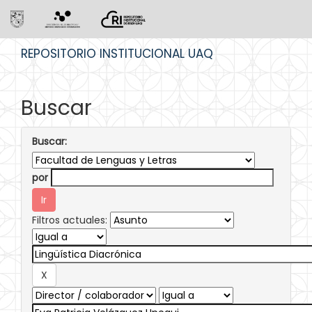
Skip
REPOSITORIO INSTITUCIONAL UAQ
navigation
Buscar
Buscar:
por
Filtros actuales: