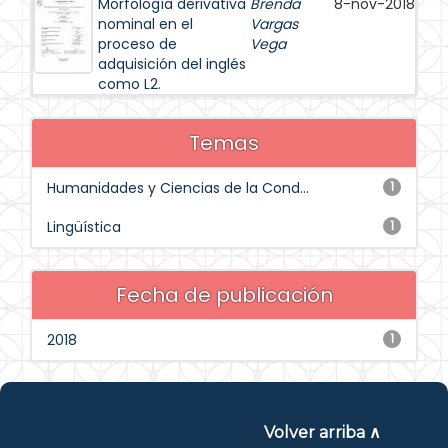
Morfología derivativa
Brenda
8-nov-2018
nominal en el
Vargas
proceso de
Vega
adquisición del inglés
como L2.
Temas
Humanidades y Ciencias de la Cond...
1
Lingüística
1
Fecha de publicación
2018
1
Volver arriba ∧