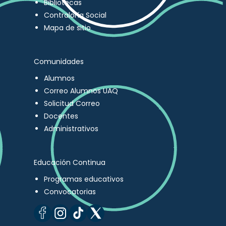
Bibliotecas
Contraloría Social
Mapa de sitio
Comunidades
Alumnos
Correo Alumnos UAQ
Solicitud Correo
Docentes
Administrativos
Educación Continua
Programas educativos
Convocatorias