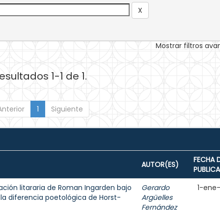
Mostrar filtros av
esultados 1-1 de 1.
Anterior
1
Siguiente
FECHA 
AUTOR(ES)
PUBLIC
ación litararia de Roman Ingarden bajo
Gerardo
1-ene
la diferencia poetológica de Horst-
Argüelles
Fernández