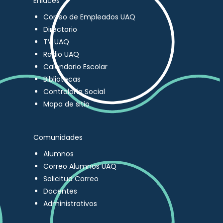
Enlaces
Correo de Empleados UAQ
Directorio
TV UAQ
Radio UAQ
Calendario Escolar
Bibliotecas
Contraloría Social
Mapa de sitio
Comunidades
Alumnos
Correo Alumnos UAQ
Solicitud Correo
Docentes
Administrativos