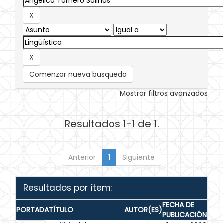
Comenzar nueva busqueda
Mostrar filtros avanzados
Resultados 1-1 de 1.
Anterior
1
Siguiente
Resultados por ítem:
FECHA DE
PORTADA
TÍTULO
AUTOR(ES)
PUBLICACIÓN