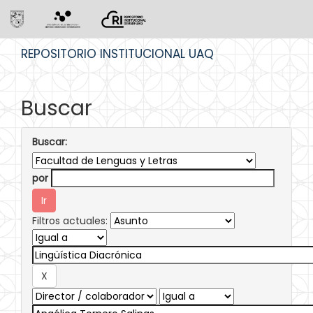
Skip
REPOSITORIO INSTITUCIONAL UAQ
navigation
Buscar
Buscar:
por
Filtros actuales: