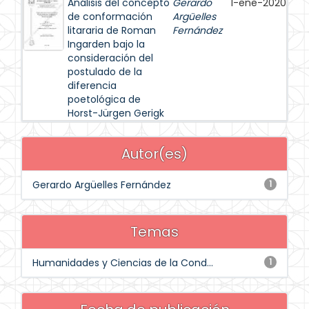
Análisis del concepto
Gerardo
1-ene-2020
de conformación
Argüelles
litararia de Roman
Fernández
Ingarden bajo la
consideración del
postulado de la
diferencia
poetológica de
Horst-Jürgen Gerigk
Autor(es)
Gerardo Argüelles Fernández
1
Temas
Humanidades y Ciencias de la Cond...
1