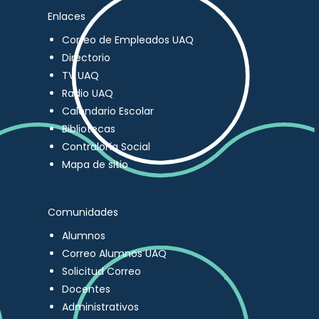
Enlaces
Correo de Empleados UAQ
Directorio
TV UAQ
Radio UAQ
Calendario Escolar
Bibliotecas
Contraloría Social
Mapa de sitio
Comunidades
Alumnos
Correo Alumnos UAQ
Solicitud Correo
Docentes
Administrativos