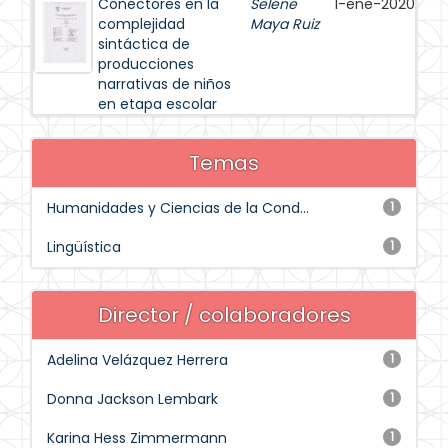
Conectores en la
Selene
1-ene-2020
complejidad
Maya Ruiz
sintáctica de
producciones
narrativas de niños
en etapa escolar
Temas
Humanidades y Ciencias de la Cond...
1
Lingüística
1
Director / colaboradores
Adelina Velázquez Herrera
1
Donna Jackson Lembark
1
Karina Hess Zimmermann
1