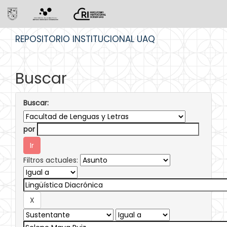
Skip
REPOSITORIO INSTITUCIONAL UAQ
navigation
Buscar
Buscar:
por
Filtros actuales: