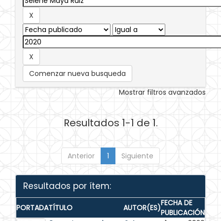
Comenzar nueva busqueda
Mostrar filtros avanzados
Resultados 1-1 de 1.
Anterior
1
Siguiente
Resultados por ítem:
FECHA DE
PORTADA
TÍTULO
AUTOR(ES)
PUBLICACIÓN