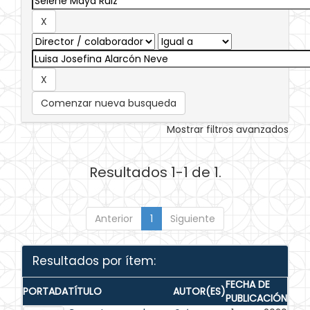
Comenzar nueva busqueda
Mostrar filtros avanzados
Resultados 1-1 de 1.
Anterior
1
Siguiente
Resultados por ítem:
FECHA DE
PORTADA
TÍTULO
AUTOR(ES)
PUBLICACIÓN