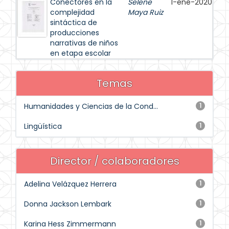
Conectores en la
Selene
1-ene-2020
complejidad
Maya Ruiz
sintáctica de
producciones
narrativas de niños
en etapa escolar
Temas
Humanidades y Ciencias de la Cond...
1
Lingüística
1
Director / colaboradores
Adelina Velázquez Herrera
1
Donna Jackson Lembark
1
Karina Hess Zimmermann
1