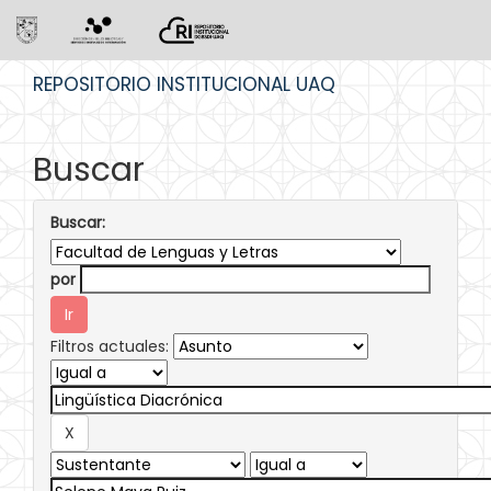
Skip
REPOSITORIO INSTITUCIONAL UAQ
navigation
Buscar
Buscar:
por
Filtros actuales: