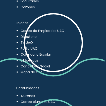
Facultades
Campus
Enlaces
Correo de Empleados UAQ
Directorio
TV UAQ
Radio UAQ
Calendario Escolar
Bibliotecas
Contraloría Social
Mapa de sitio
Comunidades
Alumnos
Correo Alumnos UAQ