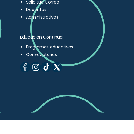
Solicitud Correo
Docentes
Administrativos
Educación Continua
Programas educativos
Convocatorias