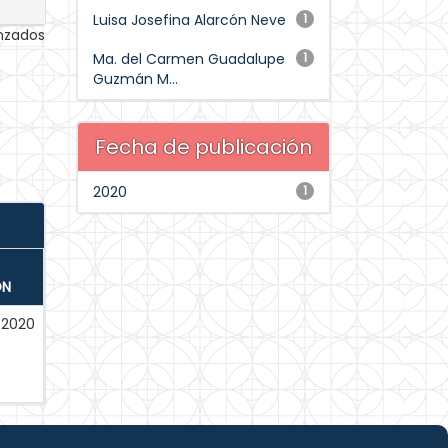
Luisa Josefina Alarcón Neve
1
anzados
Ma. del Carmen Guadalupe
1
Guzmán M...
Fecha de publicación
2020
1
ÓN
-2020