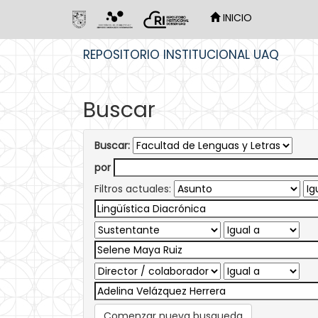
INICIO
Skip
REPOSITORIO INSTITUCIONAL UAQ
navigation
Buscar
Buscar:
por
Filtros actuales:
Comenzar nueva busqueda