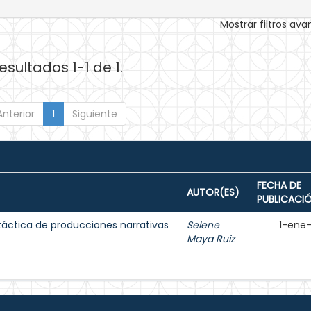
Mostrar filtros av
esultados 1-1 de 1.
Anterior
1
Siguiente
FECHA DE
AUTOR(ES)
PUBLICACI
táctica de producciones narrativas
Selene
1-ene
Maya Ruiz