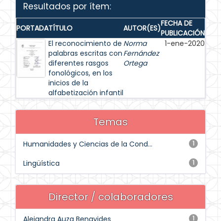
Resultados por ítem:
FECHA DE
PORTADA
TÍTULO
AUTOR(ES)
PUBLICACIÓN
El reconocimiento de
Norma
1-ene-2020
palabras escritas con
Fernández
diferentes rasgos
Ortega
fonológicos, en los
inicios de la
alfabetización infantil
Temas
Humanidades y Ciencias de la Cond...
1
Lingüística
1
Director / colaboradores
Alejandra Auza Benavides
1