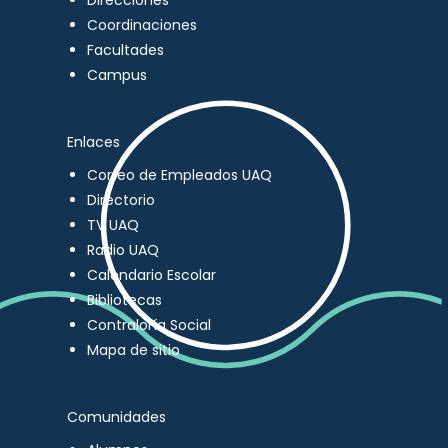
Direcciones
Coordinaciones
Facultades
Campus
Enlaces
Correo de Empleados UAQ
Directorio
TV UAQ
Radio UAQ
Calendario Escolar
Bibliotecas
Contraloría Social
Mapa de sitio
Comunidades