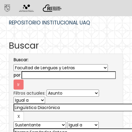
Skip
REPOSITORIO INSTITUCIONAL UAQ
navigation
Buscar
Buscar:
por
Filtros actuales: