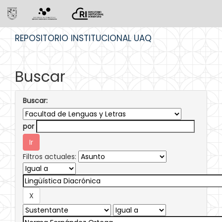
Skip
REPOSITORIO INSTITUCIONAL UAQ
navigation
Buscar
Buscar:
por
Filtros actuales: