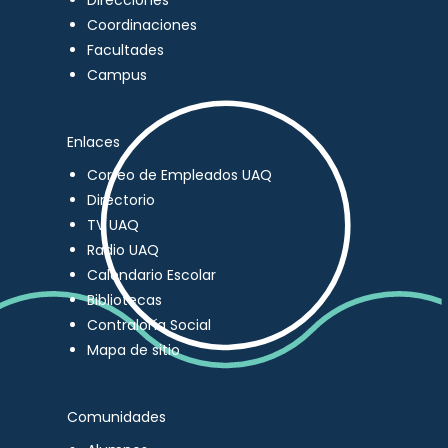
Direcciones
Coordinaciones
Facultades
Campus
Enlaces
Correo de Empleados UAQ
Directorio
TV UAQ
Radio UAQ
Calendario Escolar
Bibliotecas
Contraloría Social
Mapa de sitio
Comunidades