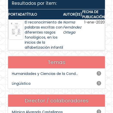
Resultados por ítem:
FECHA DE
PORTADA
TÍTULO
AUTOR(ES)
PUBLICACIÓN
El reconocimiento de
Norma
1-ene-2020
palabras escritas con
Fernández
diferentes rasgos
Ortega
fonológicos, en los
inicios de la
alfabetización infantil
Temas
Humanidades y Ciencias de la Cond...
1
Lingüística
1
Director / colaboradores
Mónica Alvarado Castellanos
1