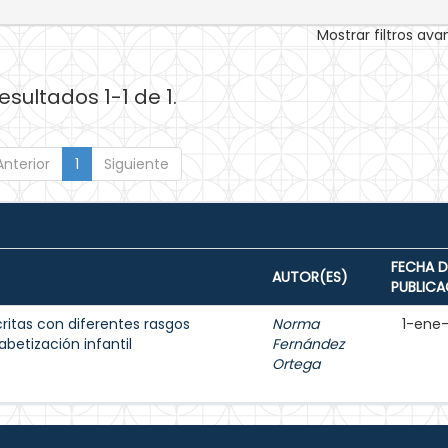
Mostrar filtros av
esultados 1-1 de 1.
Anterior
1
Siguiente
FECHA D
AUTOR(ES)
PUBLICA
ritas con diferentes rasgos
Norma
1-ene
fabetización infantil
Fernández
Ortega