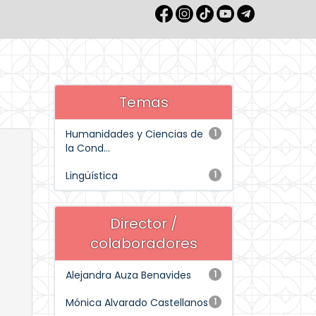
Temas
Humanidades y Ciencias de
1
la Cond...
Lingüística
1
Director /
colaboradores
Alejandra Auza Benavides
1
Mónica Alvarado Castellanos
1