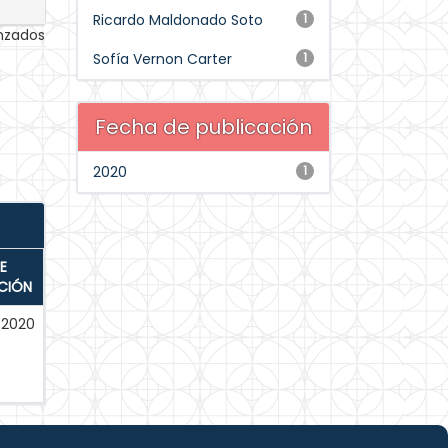
Ricardo Maldonado Soto
1
anzados
Sofía Vernon Carter
1
Fecha de publicación
2020
1
E
CIÓN
-2020