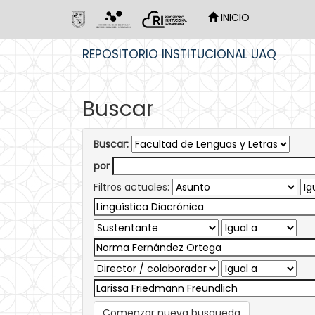
INICIO
Skip
REPOSITORIO INSTITUCIONAL UAQ
navigation
Buscar
Buscar:
por
Filtros actuales:
Comenzar nueva busqueda