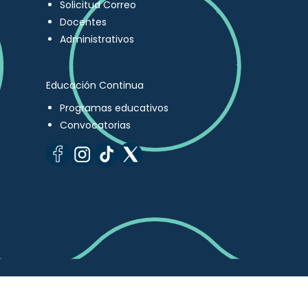
Solicitud Correo
Docentes
Administrativos
Educación Continua
Programas educativos
Convocatorias