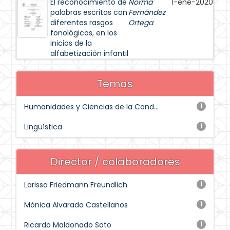
El reconocimiento de
Norma
1-ene-2020
palabras escritas con
Fernández
diferentes rasgos
Ortega
fonológicos, en los
inicios de la
alfabetización infantil
Temas
Humanidades y Ciencias de la Cond...
1
Lingüística
1
Director / colaboradores
Larissa Friedmann Freundlich
1
Mónica Alvarado Castellanos
1
Ricardo Maldonado Soto
1