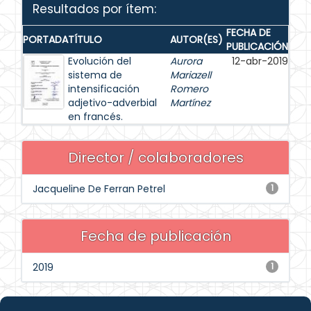
Resultados por ítem:
FECHA DE
PORTADA
TÍTULO
AUTOR(ES)
PUBLICACIÓN
Evolución del
Aurora
12-abr-2019
sistema de
Mariazell
intensificación
Romero
adjetivo-adverbial
Martínez
en francés.
Director / colaboradores
Jacqueline De Ferran Petrel
1
Fecha de publicación
2019
1