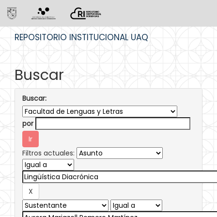
Skip
REPOSITORIO INSTITUCIONAL UAQ
navigation
Buscar
Buscar:
por
Filtros actuales: