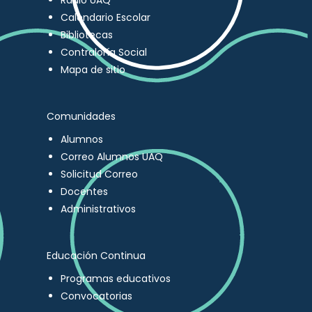
Radio UAQ
Calendario Escolar
Bibliotecas
Contraloría Social
Mapa de sitio
Comunidades
Alumnos
Correo Alumnos UAQ
Solicitud Correo
Docentes
Administrativos
Educación Continua
Programas educativos
Convocatorias