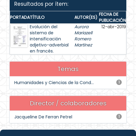
Resultados por ítem:
FECHA DE
PORTADA
TÍTULO
AUTOR(ES)
PUBLICACIÓN
Evolución del
Aurora
12-abr-2019
sistema de
Mariazell
intensificación
Romero
adjetivo-adverbial
Martínez
en francés.
Temas
Humanidades y Ciencias de la Cond...
1
Director / colaboradores
Jacqueline De Ferran Petrel
1