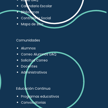
Radio UAQ
Calendario Escolar
Bibliotecas
Contraloría Social
Mapa de sitio
Comunidades
Alumnos
Correo Alumnos UAQ
Solicitud Correo
Docentes
Administrativos
Educación Continua
Programas educativos
Convocatorias