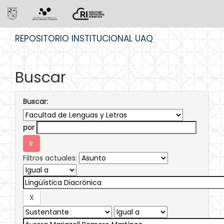
Skip
REPOSITORIO INSTITUCIONAL UAQ
navigation
Buscar
Buscar:
por
Filtros actuales: