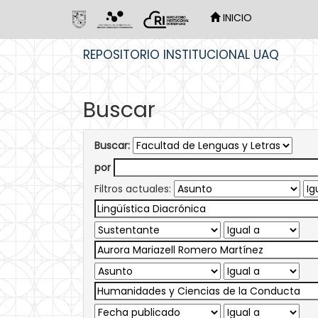
INICIO
Skip
REPOSITORIO INSTITUCIONAL UAQ
navigation
Buscar
Buscar:
por
Filtros actuales: