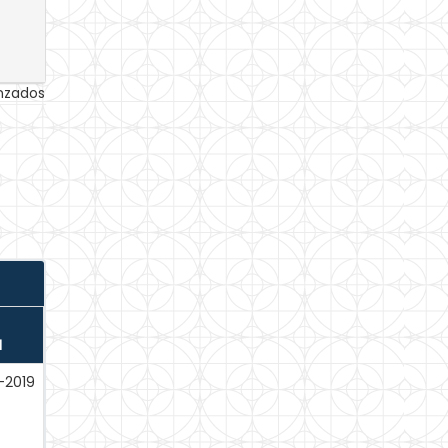
anzados
N
-2019