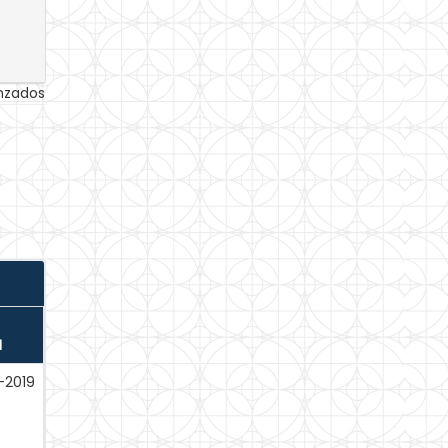
anzados
N
-2019