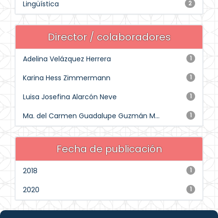
Lingüística
2
Director / colaboradores
Adelina Velázquez Herrera
1
Karina Hess Zimmermann
1
Luisa Josefina Alarcón Neve
1
Ma. del Carmen Guadalupe Guzmán M...
1
Fecha de publicación
2018
1
2020
1