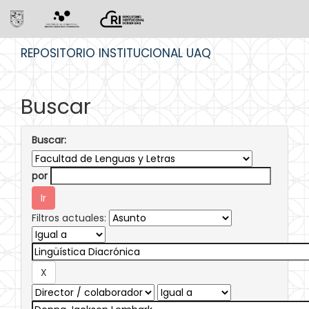
Skip
REPOSITORIO INSTITUCIONAL UAQ
navigation
Buscar
Buscar:
por
Filtros actuales: