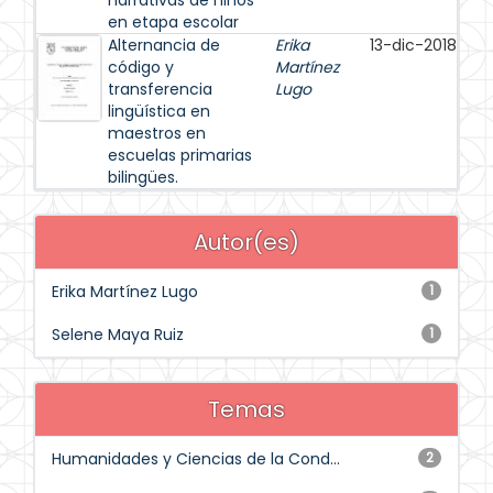
narrativas de niños
en etapa escolar
Alternancia de
Erika
13-dic-2018
código y
Martínez
transferencia
Lugo
lingüística en
maestros en
escuelas primarias
bilingües.
Autor(es)
Erika Martínez Lugo
1
Selene Maya Ruiz
1
Temas
Humanidades y Ciencias de la Cond...
2