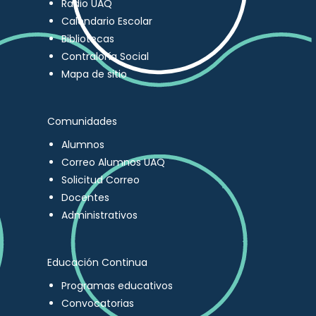
Radio UAQ
Calendario Escolar
Bibliotecas
Contraloría Social
Mapa de sitio
Comunidades
Alumnos
Correo Alumnos UAQ
Solicitud Correo
Docentes
Administrativos
Educación Continua
Programas educativos
Convocatorias