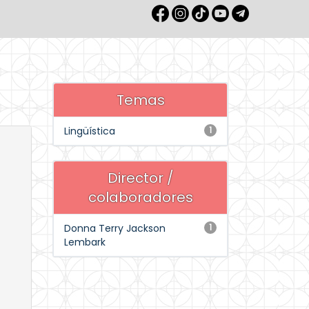
Temas
Lingüística
1
Director /
colaboradores
Donna Terry Jackson
1
Lembark