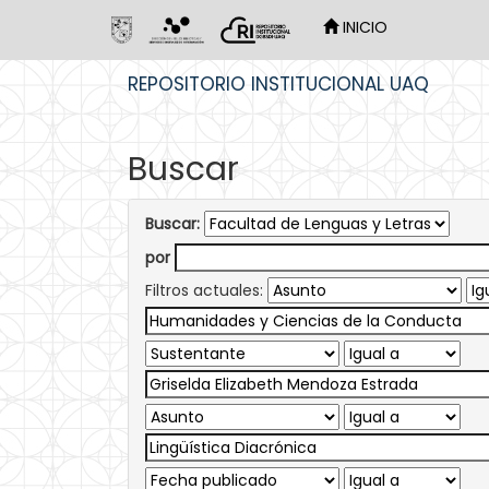
INICIO
Skip
REPOSITORIO INSTITUCIONAL UAQ
navigation
Buscar
Buscar:
por
Filtros actuales: