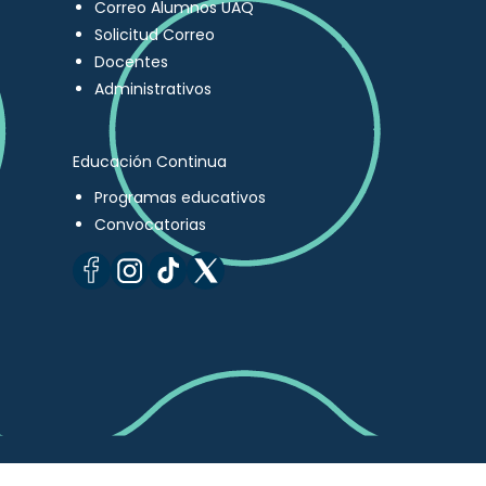
Correo Alumnos UAQ
Solicitud Correo
Docentes
Administrativos
Educación Continua
Programas educativos
Convocatorias