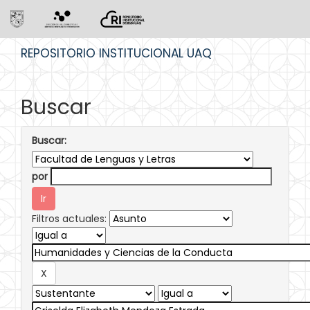
Skip
REPOSITORIO INSTITUCIONAL UAQ
navigation
Buscar
Buscar:
por
Filtros actuales: