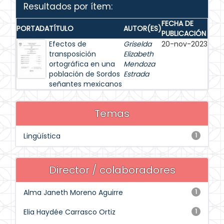
Resultados por ítem:
FECHA DE
PORTADA
TÍTULO
AUTOR(ES)
PUBLICACIÓN
Efectos de
Griselda
20-nov-2023
transposición
Elizabeth
ortográfica en una
Mendoza
población de Sordos
Estrada
señantes mexicanos
Temas
Lingüística
1
Director / colaboradores
Alma Janeth Moreno Aguirre
1
Elia Haydée Carrasco Ortiz
1