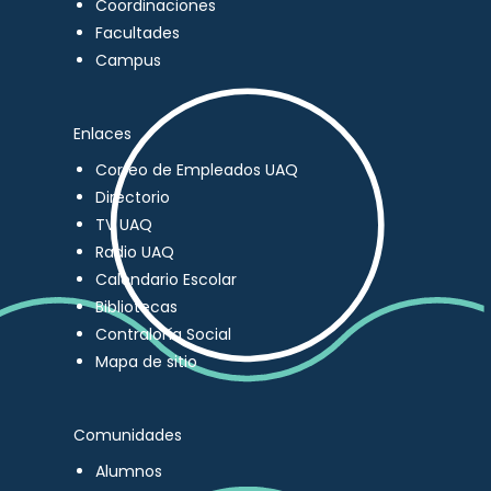
Coordinaciones
Facultades
Campus
Enlaces
Correo de Empleados UAQ
Directorio
TV UAQ
Radio UAQ
Calendario Escolar
Bibliotecas
Contraloría Social
Mapa de sitio
Comunidades
Alumnos