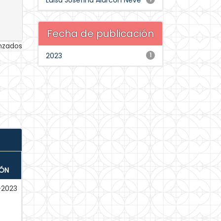
Luisa Josefina Alarcón Neve
Fecha de publicación
anzados
2023
1
IÓN
-2023