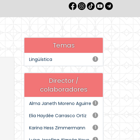
Temas
Lingüística
1
Director /
colaboradores
Alma Janeth Moreno Aguirre
1
Elia Haydée Carrasco Ortiz
1
Karina Hess Zimmermann
1
1