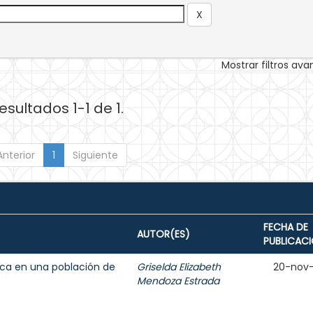
Mostrar filtros av
esultados 1-1 de 1.
Anterior
1
Siguiente
FECHA DE
AUTOR(ES)
PUBLICAC
ica en una población de
Griselda Elizabeth
20-nov
Mendoza Estrada