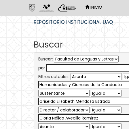
INICIO
Skip
REPOSITORIO INSTITUCIONAL UAQ
navigation
Buscar
Buscar:
por
Filtros actuales: