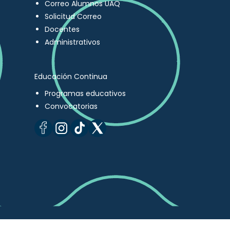
Correo Alumnos UAQ
Solicitud Correo
Docentes
Administrativos
Educación Continua
Programas educativos
Convocatorias