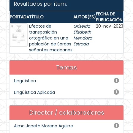
Resultados por ítem:
FECHA DE
PORTADA
TÍTULO
AUTOR(ES)
PUBLICACIÓN
Efectos de
Griselda
20-nov-2023
transposición
Elizabeth
ortográfica en una
Mendoza
población de Sordos
Estrada
señantes mexicanos
Temas
Lingüística
1
Lingüística Aplicada
1
Director / colaboradores
Alma Janeth Moreno Aguirre
1