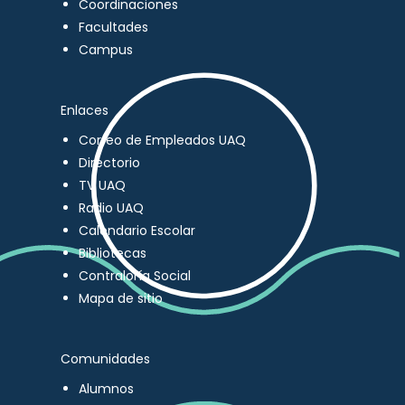
Coordinaciones
Facultades
Campus
Enlaces
Correo de Empleados UAQ
Directorio
TV UAQ
Radio UAQ
Calendario Escolar
Bibliotecas
Contraloría Social
Mapa de sitio
Comunidades
Alumnos