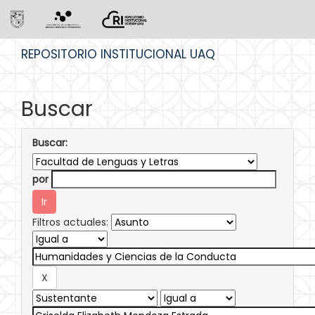
Skip
REPOSITORIO INSTITUCIONAL UAQ
navigation
Buscar
Buscar:
por
Filtros actuales: