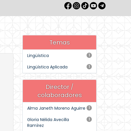
Temas
Lingüística
1
Lingüística Aplicada
1
Director /
colaboradores
Alma Janeth Moreno Aguirre
1
Gloria Nélida Avecilla
1
Ramírez