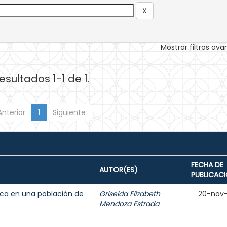
Mostrar filtros av
esultados 1-1 de 1.
Anterior
1
Siguiente
FECHA DE
AUTOR(ES)
PUBLICAC
ica en una población de
Griselda Elizabeth
20-nov
Mendoza Estrada