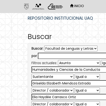
INICIO
Skip
REPOSITORIO INSTITUCIONAL UAQ
navigation
Buscar
Buscar:
por
Filtros actuales: