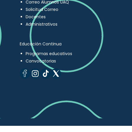
Correo Alumnos UAQ
Solicitud Correo
Docentes
Administrativos
Educación Continua
Programas educativos
Convocatorias