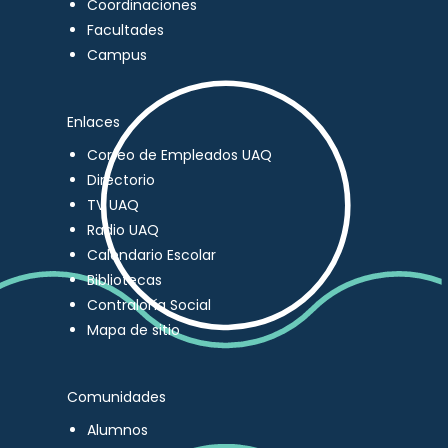
Coordinaciones
Facultades
Campus
Enlaces
Correo de Empleados UAQ
Directorio
TV UAQ
Radio UAQ
Calendario Escolar
Bibliotecas
Contraloría Social
Mapa de sitio
Comunidades
Alumnos