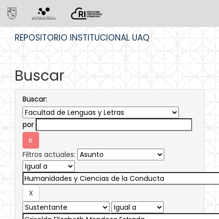
Skip
REPOSITORIO INSTITUCIONAL UAQ
navigation
Buscar
Buscar:
por
Filtros actuales: