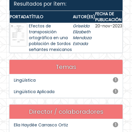
Resultados por ítem:
FECHA DE
PORTADA
TÍTULO
AUTOR(ES)
PUBLICACIÓN
Efectos de
Griselda
20-nov-2023
transposición
Elizabeth
ortográfica en una
Mendoza
población de Sordos
Estrada
señantes mexicanos
Temas
Lingüística
1
Lingüística Aplicada
1
Director / colaboradores
Elia Haydée Carrasco Ortiz
1