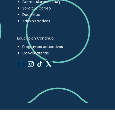
Correo Alumnos UAQ
Solicitud Correo
Docentes
Administrativos
Educación Continua
Programas educativos
Convocatorias