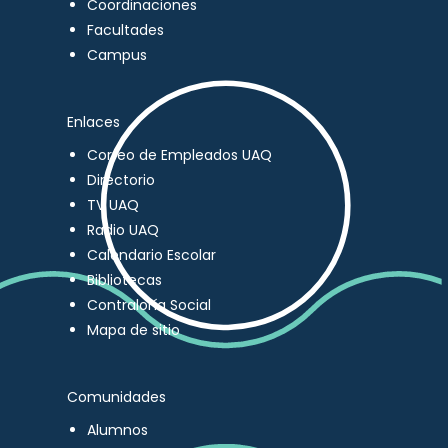
Coordinaciones
Facultades
Campus
Enlaces
Correo de Empleados UAQ
Directorio
TV UAQ
Radio UAQ
Calendario Escolar
Bibliotecas
Contraloría Social
Mapa de sitio
Comunidades
Alumnos