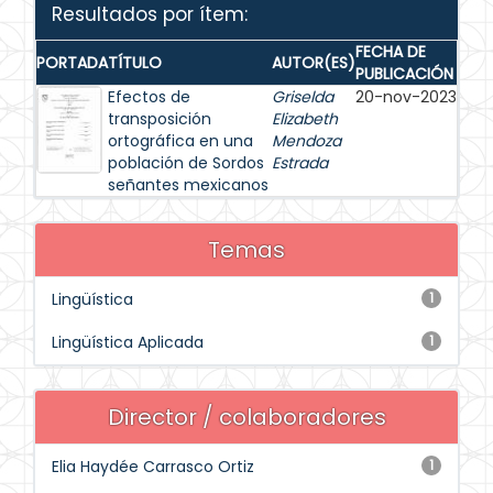
Resultados por ítem:
FECHA DE
PORTADA
TÍTULO
AUTOR(ES)
PUBLICACIÓN
Efectos de
Griselda
20-nov-2023
transposición
Elizabeth
ortográfica en una
Mendoza
población de Sordos
Estrada
señantes mexicanos
Temas
Lingüística
1
Lingüística Aplicada
1
Director / colaboradores
Elia Haydée Carrasco Ortiz
1