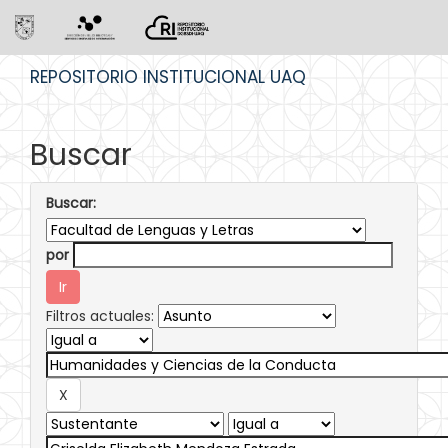
Skip
REPOSITORIO INSTITUCIONAL UAQ
navigation
Buscar
Buscar:
por
Filtros actuales: