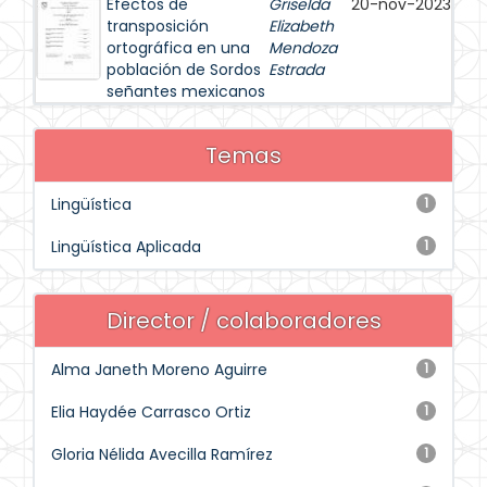
Efectos de
Griselda
20-nov-2023
transposición
Elizabeth
ortográfica en una
Mendoza
población de Sordos
Estrada
señantes mexicanos
Temas
Lingüística
1
Lingüística Aplicada
1
Director / colaboradores
Alma Janeth Moreno Aguirre
1
Elia Haydée Carrasco Ortiz
1
Gloria Nélida Avecilla Ramírez
1