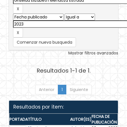
Comenzar nueva busqueda
Mostrar filtros avanzados
Resultados 1-1 de 1.
Anterior
1
Siguiente
Resultados por ítem:
FECHA DE
PORTADA
TÍTULO
AUTOR(ES)
PUBLICACIÓN