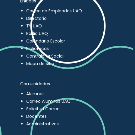
Enlaces
Correo de Empleados UAQ
Directorio
TV UAQ
Radio UAQ
Calendario Escolar
Bibliotecas
Contraloría Social
Mapa de sitio
Comunidades
Alumnos
Correo Alumnos UAQ
Solicitud Correo
Docentes
Administrativos