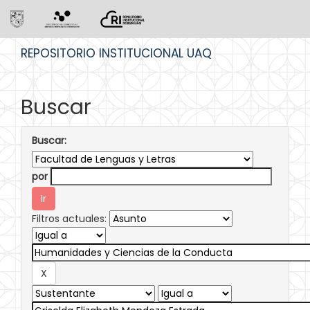
Skip
REPOSITORIO INSTITUCIONAL UAQ
navigation
Buscar
Buscar:
por
Filtros actuales: