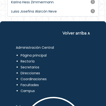
Karina Hess Zimmermann
1
Luisa Josefina Alarcón Neve
1
Volver arriba ∧
Administración Central
Página principal
Rectoría
Secretarios
Direcciones
Coordinaciones
Facultades
Campus