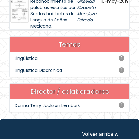
Reconocimiento de
Griselda
16-may-2019
palabras escritas por
Elizabeth
Sordos hablantes de
Mendoza
Lengua de Señas
Estrada
Mexicana.
Temas
Lingüística
1
Lingüística Diacrónica
1
Director / colaboradores
Donna Terry Jackson Lembark
1
Volver arriba ∧