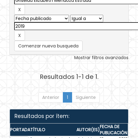
Comenzar nueva busqueda
Mostrar filtros avanzados
Resultados 1-1 de 1.
Anterior
1
Siguiente
Resultados por ítem:
FECHA DE
PORTADA
TÍTULO
AUTOR(ES)
PUBLICACIÓN