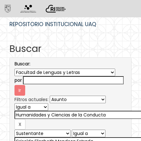
Skip
REPOSITORIO INSTITUCIONAL UAQ
navigation
Buscar
Buscar:
por
Filtros actuales: