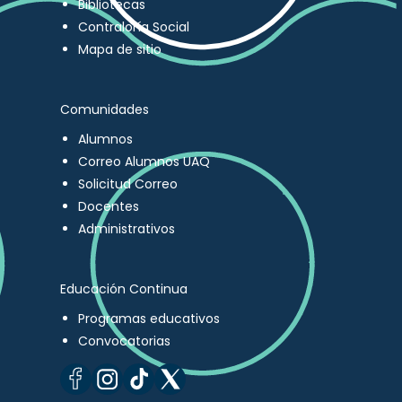
Bibliotecas
Contraloría Social
Mapa de sitio
Comunidades
Alumnos
Correo Alumnos UAQ
Solicitud Correo
Docentes
Administrativos
Educación Continua
Programas educativos
Convocatorias