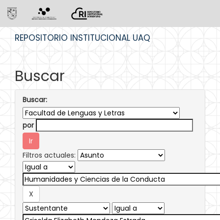
Skip
REPOSITORIO INSTITUCIONAL UAQ
navigation
Buscar
Buscar:
por
Filtros actuales: