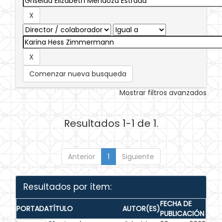
Comenzar nueva busqueda
Mostrar filtros avanzados
Resultados 1-1 de 1.
Anterior
1
Siguiente
Resultados por ítem:
FECHA DE
PORTADA
TÍTULO
AUTOR(ES)
PUBLICACIÓN