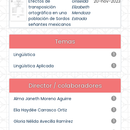
Efectos de
Griselda
20-nov-2023
transposición
Elizabeth
ortográfica en una
Mendoza
población de Sordos
Estrada
señantes mexicanos
Temas
Lingüística
1
Lingüística Aplicada
1
Director / colaboradores
Alma Janeth Moreno Aguirre
1
Elia Haydée Carrasco Ortiz
1
Gloria Nélida Avecilla Ramírez
1