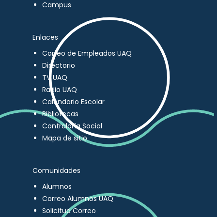
Campus
Enlaces
Correo de Empleados UAQ
Directorio
TV UAQ
Radio UAQ
Calendario Escolar
Bibliotecas
Contraloría Social
Mapa de sitio
Comunidades
Alumnos
Correo Alumnos UAQ
Solicitud Correo