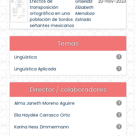
Efectos de
Griselda
20-nov-2023
transposición
Elizabeth
ortográfica en una
Mendoza
población de Sordos
Estrada
señantes mexicanos
Temas
Lingüística
1
Lingüística Aplicada
1
Director / colaboradores
Alma Janeth Moreno Aguirre
1
Elia Haydée Carrasco Ortiz
1
Karina Hess Zimmermann
1