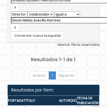
Comenzar nueva busqueda
Mostrar filtros avanzados
Resultados 1-1 de 1.
Anterior
1
Siguiente
Resultados por ítem:
FECHA DE
PORTADA
TÍTULO
AUTOR(ES)
PUBLICACIÓN