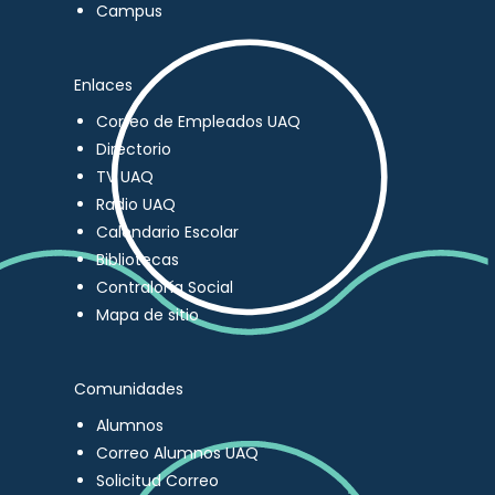
Campus
Enlaces
Correo de Empleados UAQ
Directorio
TV UAQ
Radio UAQ
Calendario Escolar
Bibliotecas
Contraloría Social
Mapa de sitio
Comunidades
Alumnos
Correo Alumnos UAQ
Solicitud Correo