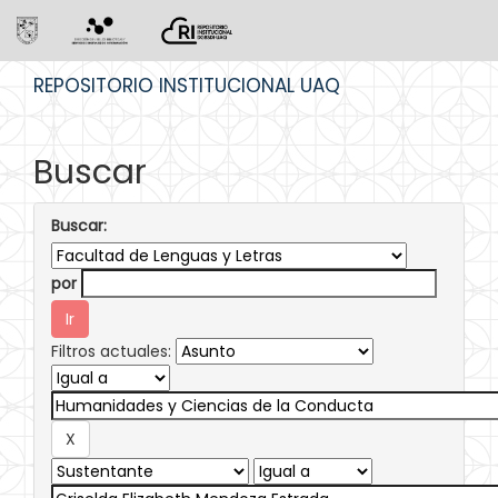
Skip
REPOSITORIO INSTITUCIONAL UAQ
navigation
Buscar
Buscar:
por
Filtros actuales: