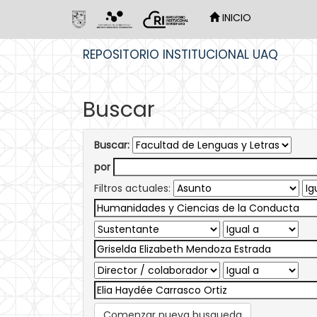
INICIO
Skip
REPOSITORIO INSTITUCIONAL UAQ
navigation
Buscar
Buscar:
por
Filtros actuales:
Comenzar nueva busqueda