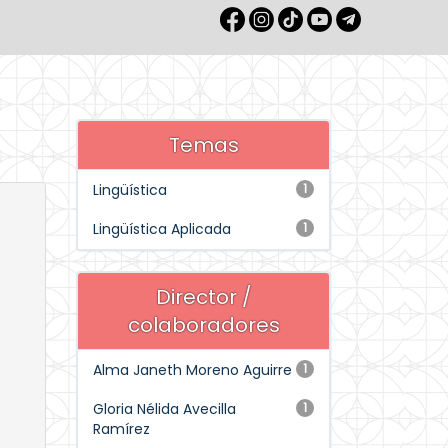
Temas
Lingüística
1
Lingüística Aplicada
1
Director /
colaboradores
Alma Janeth Moreno Aguirre
1
Gloria Nélida Avecilla
1
Ramírez