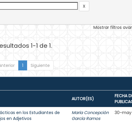
Mostrar filtros av
esultados 1-1 de 1.
Anterior
1
Siguiente
FECHA D
AUTOR(ES)
PUBLICA
ácticas en los Estudiantes de
María Concepción
30-may
jos en Adjetivos
García Ramos