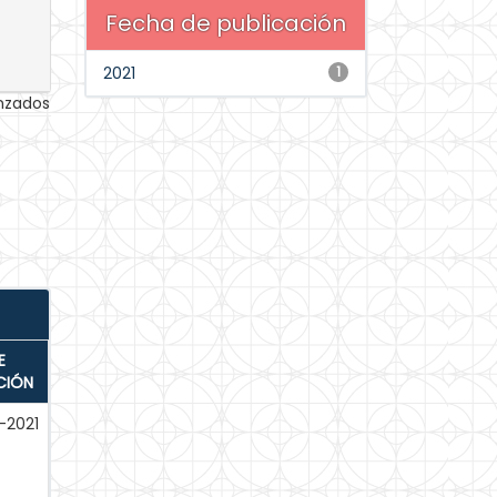
Fecha de publicación
2021
1
anzados
E
CIÓN
-2021