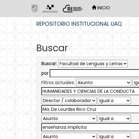
INICIO
Skip
REPOSITORIO INSTITUCIONAL UAQ
navigation
Buscar
Buscar:
por
Filtros actuales: