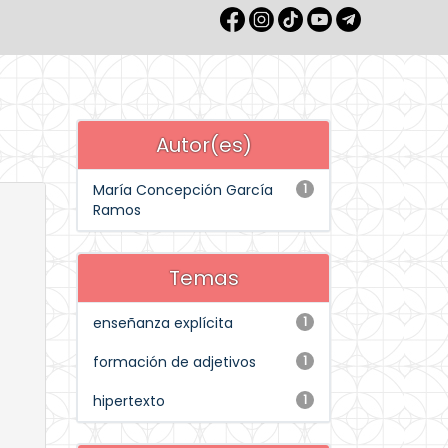
Autor(es)
María Concepción García
1
Ramos
Temas
enseñanza explícita
1
formación de adjetivos
1
hipertexto
1