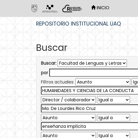
INICIO
Skip
REPOSITORIO INSTITUCIONAL UAQ
navigation
Buscar
Buscar:
por
Filtros actuales: