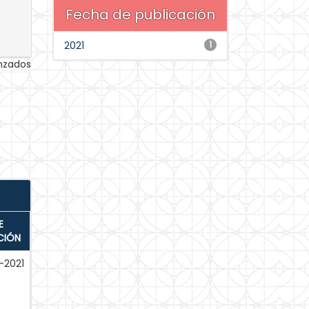
Fecha de publicación
2021
1
anzados
E
CIÓN
-2021