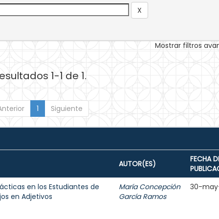
Mostrar filtros av
esultados 1-1 de 1.
Anterior
1
Siguiente
FECHA D
AUTOR(ES)
PUBLICA
ácticas en los Estudiantes de
María Concepción
30-may
jos en Adjetivos
García Ramos