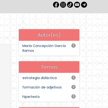
Autor(es)
María Concepción García
1
Ramos
Temas
estrategia didáctica
1
formación de adjetivos
1
hipertexto
1