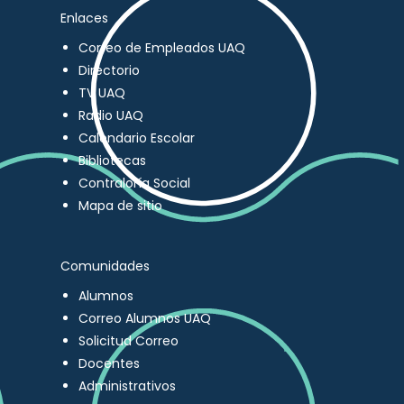
Enlaces
Correo de Empleados UAQ
Directorio
TV UAQ
Radio UAQ
Calendario Escolar
Bibliotecas
Contraloría Social
Mapa de sitio
Comunidades
Alumnos
Correo Alumnos UAQ
Solicitud Correo
Docentes
Administrativos