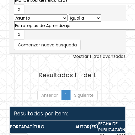
Comenzar nueva busqueda
Mostrar filtros avanzados
Resultados 1-1 de 1.
Anterior
1
Siguiente
Resultados por ítem:
FECHA DE
PORTADA
TÍTULO
AUTOR(ES)
PUBLICACIÓN