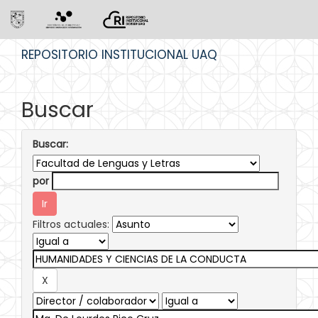
Skip
REPOSITORIO INSTITUCIONAL UAQ
navigation
Buscar
Buscar:
por
Filtros actuales: