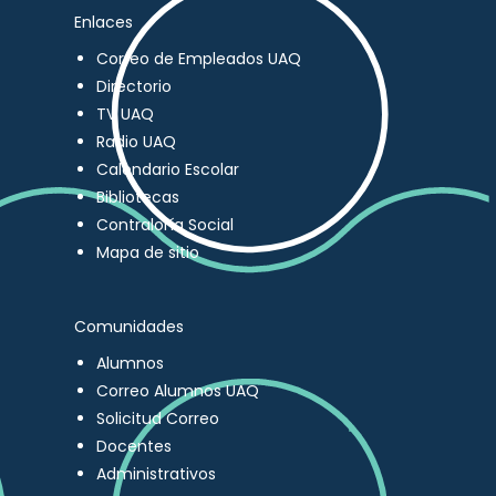
Enlaces
Correo de Empleados UAQ
Directorio
TV UAQ
Radio UAQ
Calendario Escolar
Bibliotecas
Contraloría Social
Mapa de sitio
Comunidades
Alumnos
Correo Alumnos UAQ
Solicitud Correo
Docentes
Administrativos