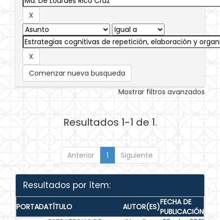
Comenzar nueva busqueda
Mostrar filtros avanzados
Resultados 1-1 de 1.
Anterior
1
Siguiente
Resultados por ítem:
FECHA DE
PORTADA
TÍTULO
AUTOR(ES)
PUBLICACIÓN