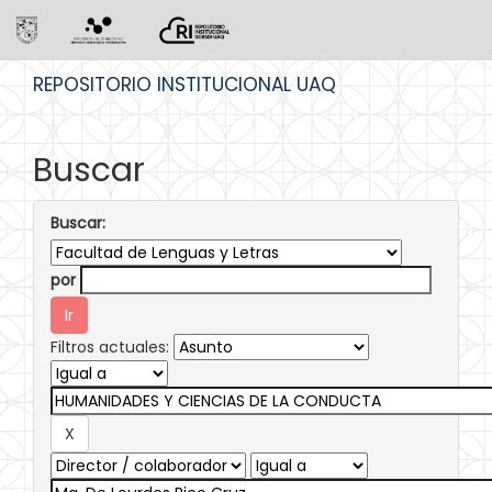
Skip
REPOSITORIO INSTITUCIONAL UAQ
navigation
Buscar
Buscar:
por
Filtros actuales: