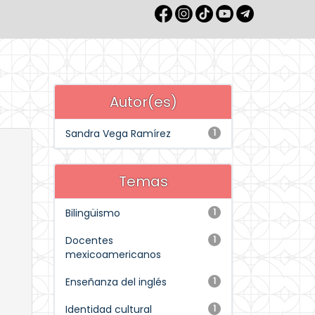
Autor(es)
Sandra Vega Ramírez
1
Temas
Bilingüismo
1
Docentes
1
mexicoamericanos
Enseñanza del inglés
1
Identidad cultural
1