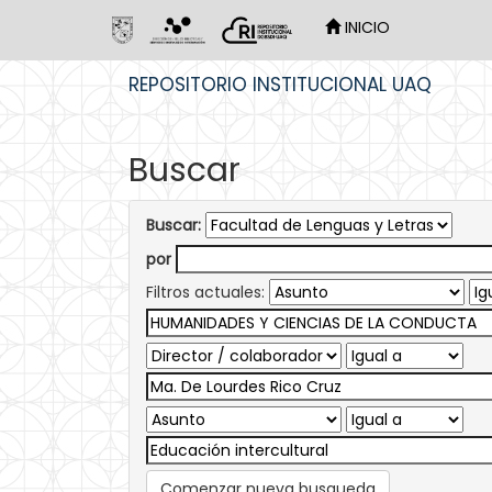
INICIO
Skip
REPOSITORIO INSTITUCIONAL UAQ
navigation
Buscar
Buscar:
por
Filtros actuales:
Comenzar nueva busqueda