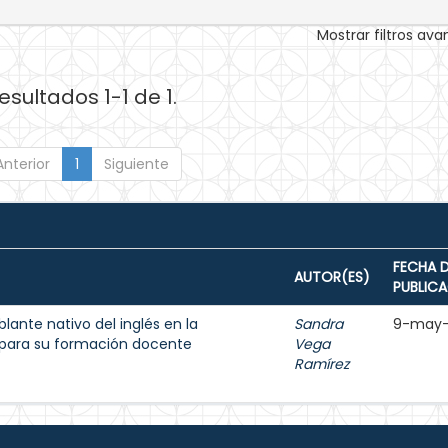
Mostrar filtros av
esultados 1-1 de 1.
Anterior
1
Siguiente
FECHA 
AUTOR(ES)
PUBLIC
lante nativo del inglés en la
Sandra
9-may-
 para su formación docente
Vega
Ramírez