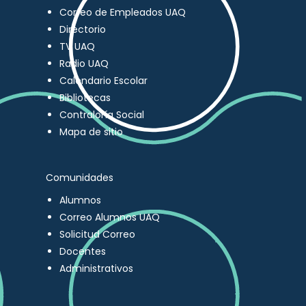
Correo de Empleados UAQ
Directorio
TV UAQ
Radio UAQ
Calendario Escolar
Bibliotecas
Contraloría Social
Mapa de sitio
Comunidades
Alumnos
Correo Alumnos UAQ
Solicitud Correo
Docentes
Administrativos