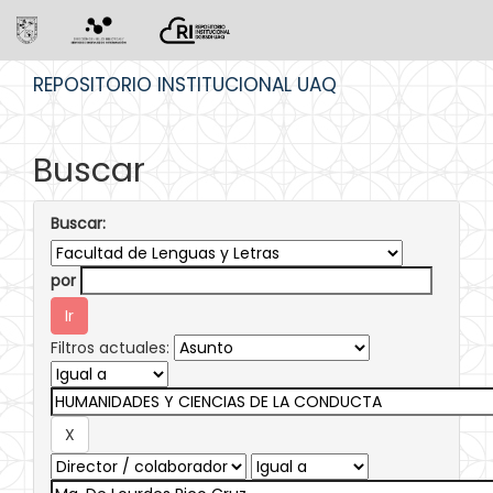
Skip
REPOSITORIO INSTITUCIONAL UAQ
navigation
Buscar
Buscar:
por
Filtros actuales: