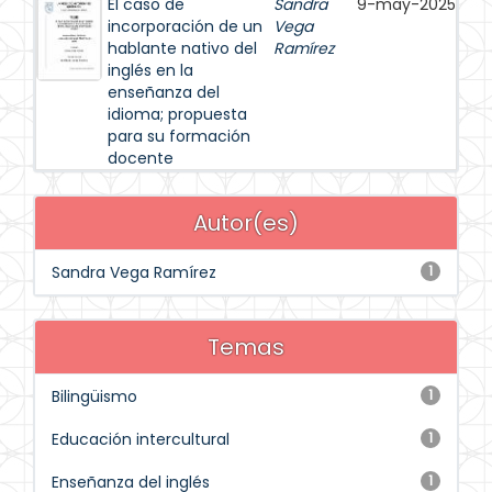
El caso de
Sandra
9-may-2025
incorporación de un
Vega
hablante nativo del
Ramírez
inglés en la
enseñanza del
idioma; propuesta
para su formación
docente
Autor(es)
Sandra Vega Ramírez
1
Temas
Bilingüismo
1
Educación intercultural
1
Enseñanza del inglés
1