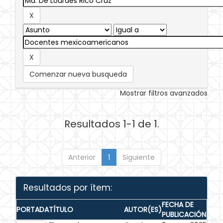
Comenzar nueva busqueda
Mostrar filtros avanzados
Resultados 1-1 de 1.
Anterior
1
Siguiente
Resultados por ítem:
FECHA DE
PORTADA
TÍTULO
AUTOR(ES)
PUBLICACIÓN