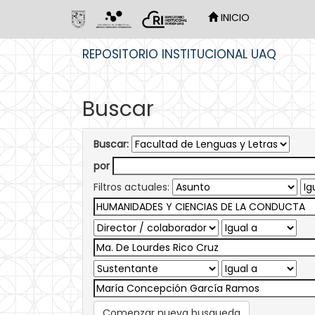
INICIO
Skip
REPOSITORIO INSTITUCIONAL UAQ
navigation
Buscar
Buscar:
por
Filtros actuales:
Comenzar nueva busqueda