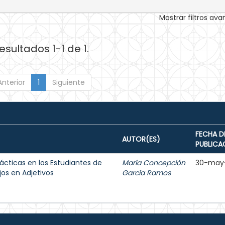
Mostrar filtros av
esultados 1-1 de 1.
Anterior
1
Siguiente
FECHA D
AUTOR(ES)
PUBLICA
ácticas en los Estudiantes de
María Concepción
30-may
jos en Adjetivos
García Ramos