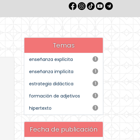
Temas
enseñanza explícita
1
enseñanza implícita
1
estrategia didáctica
1
formación de adjetivos
1
hipertexto
1
Fecha de publicación