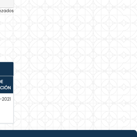
anzados
DE
ACIÓN
-2021