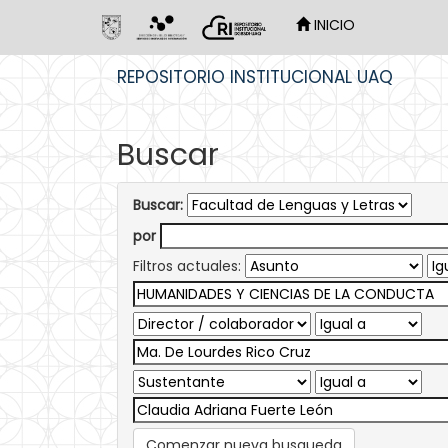
INICIO
Skip
REPOSITORIO INSTITUCIONAL UAQ
navigation
Buscar
Buscar:
por
Filtros actuales:
Comenzar nueva busqueda