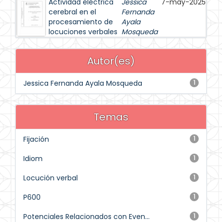
Actividad eléctrica
Jessica
7-may-2025
cerebral en el
Fernanda
procesamiento de
Ayala
locuciones verbales
Mosqueda
Autor(es)
Jessica Fernanda Ayala Mosqueda
1
Temas
Fijación
1
Idiom
1
Locución verbal
1
P600
1
Potenciales Relacionados con Even...
1