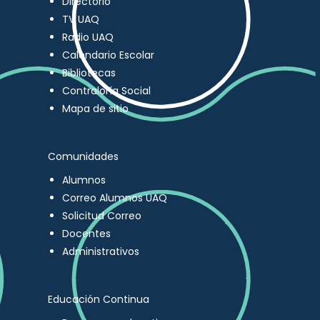
Directorio
TV UAQ
Radio UAQ
Calendario Escolar
Bibliotecas
Contraloría Social
Mapa de sitio
Comunidades
Alumnos
Correo Alumnos UAQ
Solicitud Correo
Docentes
Administrativos
Educación Continua