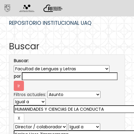
Skip
REPOSITORIO INSTITUCIONAL UAQ
navigation
Buscar
Buscar:
por
Filtros actuales: