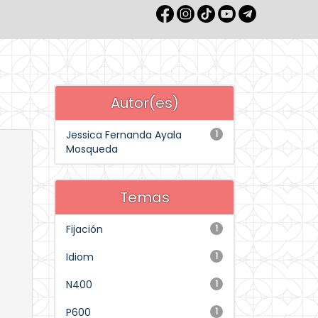
Autor(es)
Jessica Fernanda Ayala
1
Mosqueda
Temas
Fijación
1
Idiom
1
N400
1
P600
1