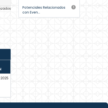
Potenciales Relacionados
1
anzados
con Even...
N
2025