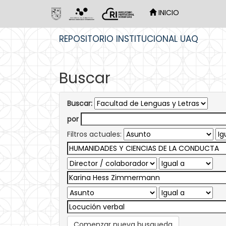
INICIO
Skip
REPOSITORIO INSTITUCIONAL UAQ
navigation
Buscar
Buscar:
por
Filtros actuales:
Comenzar nueva busqueda