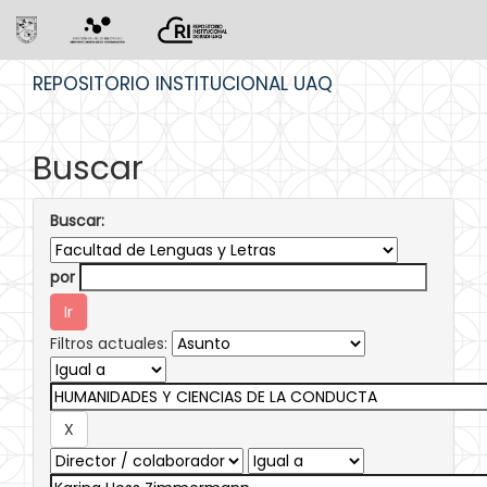
Skip
REPOSITORIO INSTITUCIONAL UAQ
navigation
Buscar
Buscar:
por
Filtros actuales: