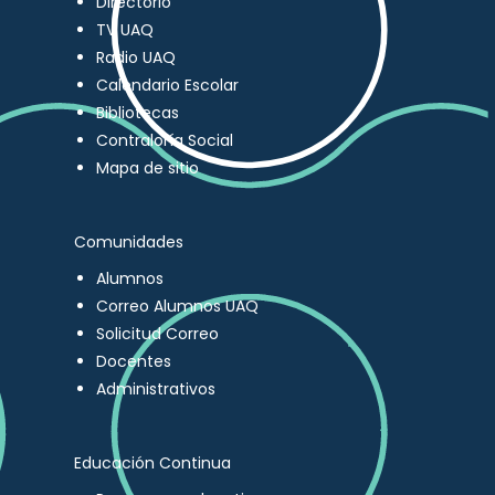
Directorio
TV UAQ
Radio UAQ
Calendario Escolar
Bibliotecas
Contraloría Social
Mapa de sitio
Comunidades
Alumnos
Correo Alumnos UAQ
Solicitud Correo
Docentes
Administrativos
Educación Continua