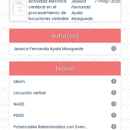
Actividad eléctrica
Jessica
7-may-2025
cerebral en el
Fernanda
procesamiento de
Ayala
locuciones verbales
Mosqueda
Autor(es)
Jessica Fernanda Ayala Mosqueda
1
Temas
Idiom
1
Locución verbal
1
N400
1
P600
1
Potenciales Relacionados con Even...
1