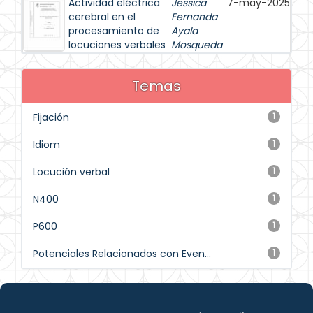
Actividad eléctrica
Jessica
7-may-2025
cerebral en el
Fernanda
procesamiento de
Ayala
locuciones verbales
Mosqueda
Temas
Fijación
1
Idiom
1
Locución verbal
1
N400
1
P600
1
Potenciales Relacionados con Even...
1