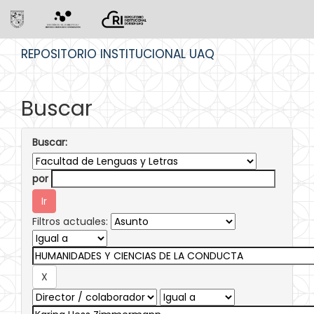
Skip
REPOSITORIO INSTITUCIONAL UAQ
navigation
Buscar
Buscar:
por
Filtros actuales: