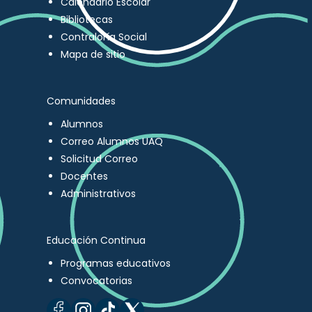
Calendario Escolar
Bibliotecas
Contraloría Social
Mapa de sitio
Comunidades
Alumnos
Correo Alumnos UAQ
Solicitud Correo
Docentes
Administrativos
Educación Continua
Programas educativos
Convocatorias