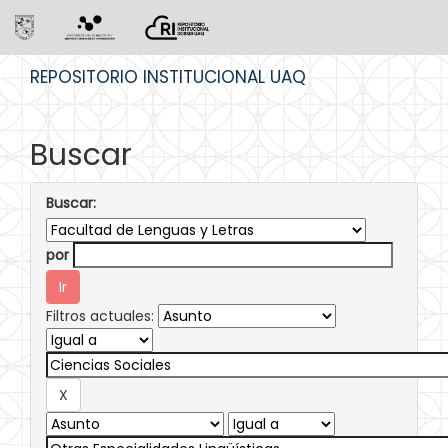
Skip
REPOSITORIO INSTITUCIONAL UAQ
navigation
Buscar
Buscar:
por
Filtros actuales: