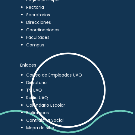
Rectoría
Secretarios
Direcciones
Coordinaciones
Facultades
Campus
Enlaces
Correo de Empleados UAQ
Directorio
TV UAQ
Radio UAQ
Calendario Escolar
Bibliotecas
Contraloría Social
Mapa de sitio