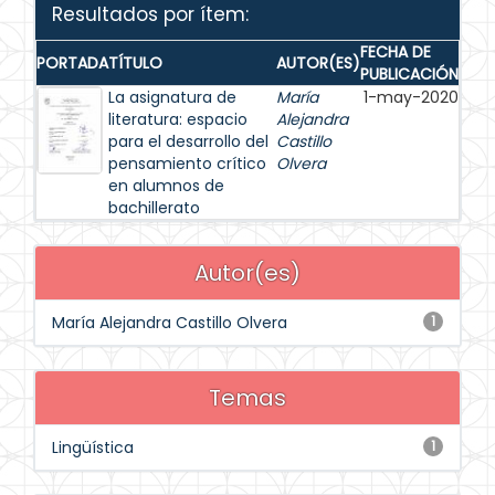
Resultados por ítem:
FECHA DE
PORTADA
TÍTULO
AUTOR(ES)
PUBLICACIÓN
La asignatura de
María
1-may-2020
literatura: espacio
Alejandra
para el desarrollo del
Castillo
pensamiento crítico
Olvera
en alumnos de
bachillerato
Autor(es)
María Alejandra Castillo Olvera
1
Temas
Lingüística
1