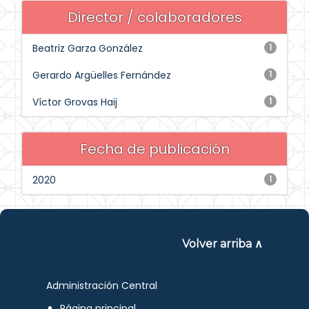
Director / colaboradores
Beatriz Garza González
1
Gerardo Argüelles Fernández
1
Víctor Grovas Haij
1
Fecha de publicación
2020
1
Volver arriba ∧
Administración Central
Página principal