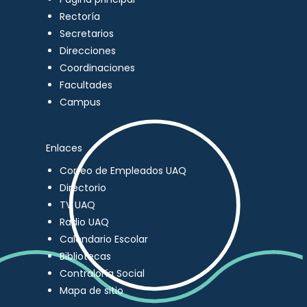
Rectoría
Secretarios
Direcciones
Coordinaciones
Facultades
Campus
Enlaces
Correo de Empleados UAQ
Directorio
TV UAQ
Radio UAQ
Calendario Escolar
Bibliotecas
Contraloría Social
Mapa de sitio