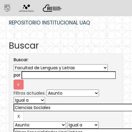
Skip
REPOSITORIO INSTITUCIONAL UAQ
navigation
Buscar
Buscar:
por
Filtros actuales: