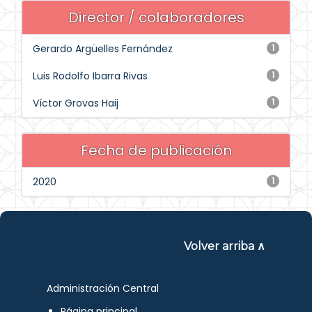
Director / colaboradores
Gerardo Argüelles Fernández
1
Luis Rodolfo Ibarra Rivas
1
Víctor Grovas Haij
1
Fecha de publicación
2020
1
Volver arriba ∧
Administración Central
Página principal