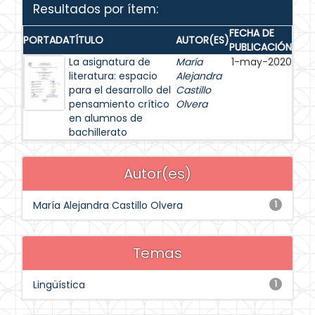
Resultados por ítem:
FECHA DE
PORTADA
TÍTULO
AUTOR(ES)
PUBLICACIÓN
La asignatura de
María
1-may-2020
literatura: espacio
Alejandra
para el desarrollo del
Castillo
pensamiento crítico
Olvera
en alumnos de
bachillerato
Autor(es)
María Alejandra Castillo Olvera
1
Temas
Lingüística
1