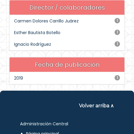
Director / colaboradores
Carmen Dolores Carrillo Juárez
1
Esther Bautista Botello
1
Ignacio Rodríguez
1
Fecha de publicación
2019
1
Volver arriba ∧
Administración Central
Página principal