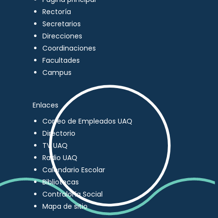
Rectoría
Secretarios
Direcciones
Coordinaciones
Facultades
Campus
Enlaces
Correo de Empleados UAQ
Directorio
TV UAQ
Radio UAQ
Calendario Escolar
Bibliotecas
Contraloría Social
Mapa de sitio