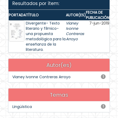
Resultados por ítem:
FECHA DE
PORTADA
TÍTULO
AUTOR(ES)
PUBLICACIÓN
Divergente- Texto
Vianey
7-jun-2019
literario y fílmico-
Ivonne
una propuesta
Contreras
metodológica para la
Arroyo
enseñanza de la
literatura.
Autor(es)
Vianey Ivonne Contreras Arroyo
1
Temas
Lingüística
1