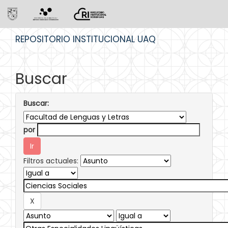
Skip
REPOSITORIO INSTITUCIONAL UAQ
navigation
Buscar
Buscar:
por
Filtros actuales: