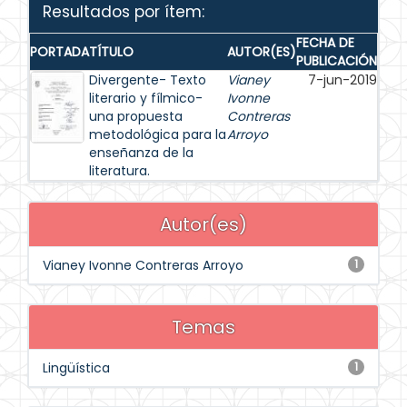
Resultados por ítem:
FECHA DE
PORTADA
TÍTULO
AUTOR(ES)
PUBLICACIÓN
Divergente- Texto
Vianey
7-jun-2019
literario y fílmico-
Ivonne
una propuesta
Contreras
metodológica para la
Arroyo
enseñanza de la
literatura.
Autor(es)
Vianey Ivonne Contreras Arroyo
1
Temas
Lingüística
1