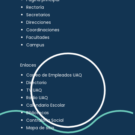
Rectoría
Secretarios
Direcciones
Coordinaciones
Facultades
Campus
Enlaces
Correo de Empleados UAQ
Directorio
TV UAQ
Radio UAQ
Calendario Escolar
Bibliotecas
Contraloría Social
Mapa de sitio