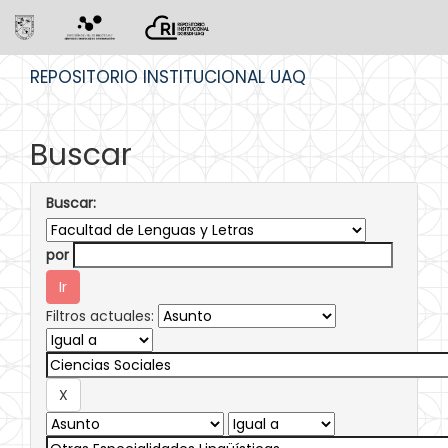
Skip
REPOSITORIO INSTITUCIONAL UAQ
navigation
Buscar
Buscar:
por
Filtros actuales: