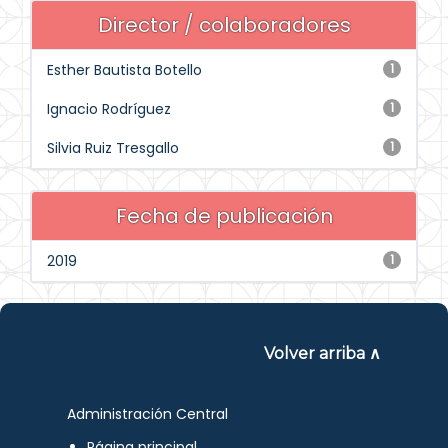
Director / colaboradores
Esther Bautista Botello
1
Ignacio Rodríguez
1
Silvia Ruiz Tresgallo
1
Fecha de publicación
2019
1
Volver arriba ∧
Administración Central
Página principal