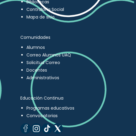
Bibliotecas
Contraloría Social
Mapa de sitio
Comunidades
Alumnos
Correo Alumnos UAQ
Solicitud Correo
Docentes
Administrativos
Educación Continua
Programas educativos
Convocatorias