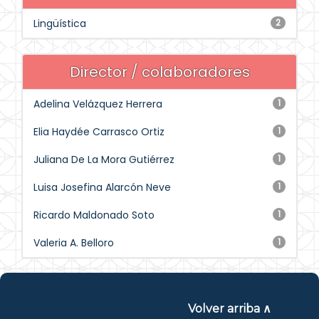
Lingüística
2
Director / colaboradores
Adelina Velázquez Herrera
1
Elia Haydée Carrasco Ortiz
1
Juliana De La Mora Gutiérrez
1
Luisa Josefina Alarcón Neve
1
Ricardo Maldonado Soto
1
Valeria A. Belloro
1
Volver arriba ∧