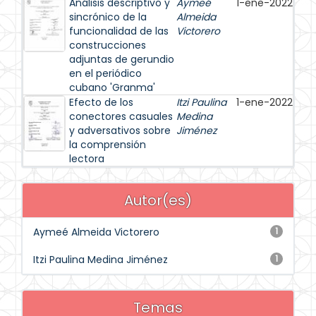
Análisis descriptivo y
Aymeé
1-ene-2022
sincrónico de la
Almeida
funcionalidad de las
Victorero
construcciones
adjuntas de gerundio
en el periódico
cubano 'Granma'
Efecto de los
Itzi Paulina
1-ene-2022
conectores casuales
Medina
y adversativos sobre
Jiménez
la comprensión
lectora
Autor(es)
Aymeé Almeida Victorero
1
Itzi Paulina Medina Jiménez
1
Temas