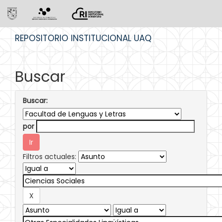
Skip
REPOSITORIO INSTITUCIONAL UAQ
navigation
Buscar
Buscar:
por
Filtros actuales: